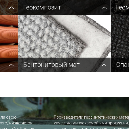
Геокомпозит
Гео
Бентонитовый мат
Cпа
ала свою
Производители геосинтетических мат
сегодня является
качество выпускаемой ими продукции
ем на Юге России
назначению на протяжении длительног