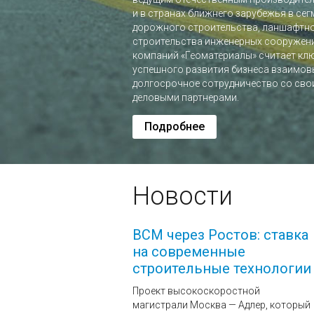
и в странах ближнего зарубежья в сег
дорожного строительства, ланшафтно
строительства инженерных сооружен
компаний «Геоматериалы» считает к
успешного развития бизнеса взаимов
долгосрочное сотрудничество со сво
деловыми партнерами.
Подробнее
Новости
ВСМ через Ростов: ставка
на современные
строительные технологии
Проект высокоскоростной
магистрали Москва — Адлер, который