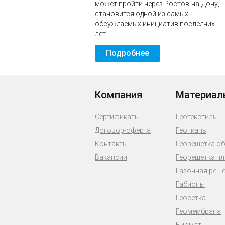
может пройти через Ростов-на-Дону,
становится одной из самых
обсуждаемых инициатив последних
лет
Подробнее
Компания
Материал
Сертификаты
Геотекстиль
Договор-оферта
Геоткань
Контакты
Георешетка о
Вакансии
Георешетка п
Газонная реш
Габионы
Геосетка
Геомембрана