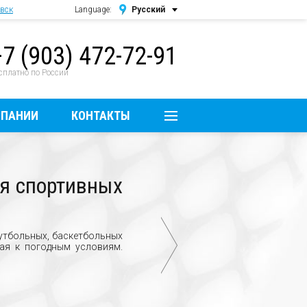
вск
Language:
Русский
Русский
+7 (903) 472-72-91
English
сплатно по России
МПАНИИ
КОНТАКТЫ
ия спортивных
утбольных, баскетбольных
вая к погодным условиям.