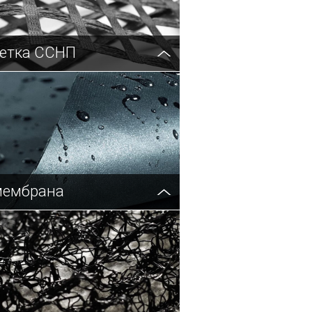
сетка ССНП
мембрана