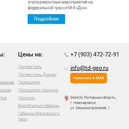
этапа ремонтных мероприятий на
федеральной трассе М-4 «Дон»
Подробнее
ы:
Цены на:
+7 (903) 472-72-91
Геотекстиль
info@td-geo.ru
Геотекстиль Дорнит
Написать в MAX
бъемная
Георешетку
лоская
Георешетку плоскую
етка
Геосетку
346400, Ростовская область.,
г. Новочеркасск,
Коробчатые габионы
ул. Машиностроителей, 1
Габионы Матрасного
типа