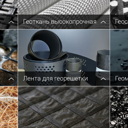
Геоткань высокопрочная
Гео
Лента для георешетки
Гео