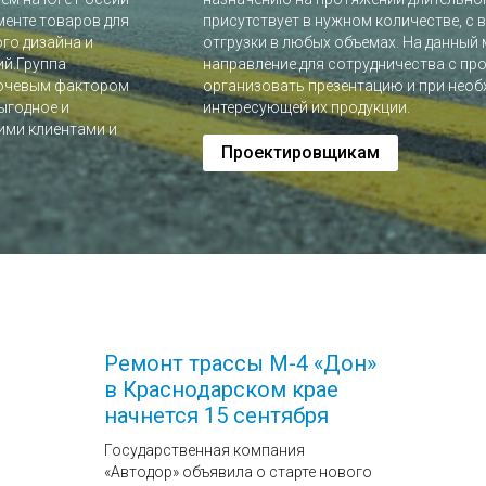
менте товаров для
присутствует в нужном количестве, 
го дизайна и
отгрузки в любых объемах. На данный
ий.Группа
направление для сотрудничества с пр
лючевым фактором
организовать презентацию и при нео
ыгодное и
интересующей их продукции.
ими клиентами и
Проектировщикам
Ремонт трассы М-4 «Дон»
в Краснодарском крае
начнется 15 сентября
Государственная компания
«Автодор» объявила о старте нового