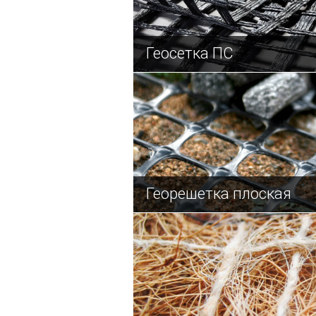
Геосетка ПС
Георешетка плоская