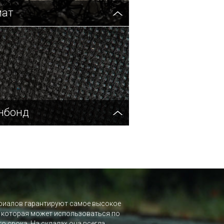
мат
нбонд
ериалов гарантируют самое высокое
, которая может использоваться по
о срока. На складах она всегда