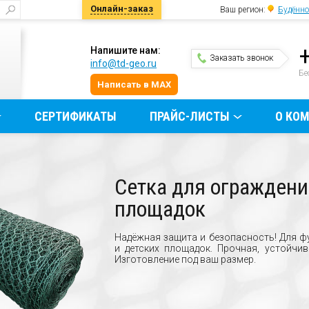
Онлайн-заказ
Ваш регион:
Будённо
Напишите нам:
Заказать звонок
info@td-geo.ru
и
Бе
Написать в MAX
СЕРТИФИКАТЫ
ПРАЙС-ЛИСТЫ
О КО
Сетка для огражден
площадок
Надёжная защита и безопасность! Для ф
и детских площадок. Прочная, устойчи
Изготовление под ваш размер.