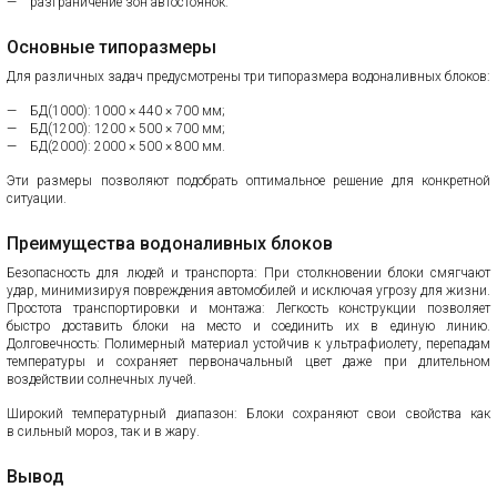
разграничение зон автостоянок.
Основные типоразмеры
Для различных задач предусмотрены три типоразмера водоналивных блоков:
БД(1000): 1000 × 440 × 700 мм;
БД(1200): 1200 × 500 × 700 мм;
БД(2000): 2000 × 500 × 800 мм.
Эти размеры позволяют подобрать оптимальное решение для конкретной
ситуации.
Преимущества водоналивных блоков
Безопасность для людей и транспорта: При столкновении блоки смягчают
удар, минимизируя повреждения автомобилей и исключая угрозу для жизни.
Простота транспортировки и монтажа: Легкость конструкции позволяет
быстро доставить блоки на место и соединить их в единую линию.
Долговечность: Полимерный материал устойчив к ультрафиолету, перепадам
температуры и сохраняет первоначальный цвет даже при длительном
воздействии солнечных лучей.
Широкий температурный диапазон: Блоки сохраняют свои свойства как
в сильный мороз, так и в жару.
Вывод