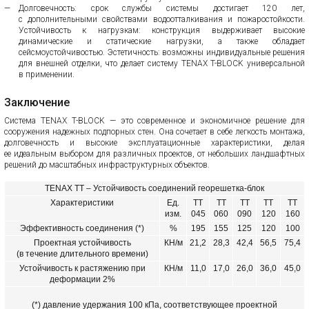
Долговечность: срок службы системы достигает 120 лет,
с дополнительными свойствами водоотталкивания и пожаростойкости.
Устойчивость к нагрузкам: конструкция выдерживает высокие
динамические и статические нагрузки, а также обладает
сейсмоустойчивостью. Эстетичность: возможны индивидуальные решения
для внешней отделки, что делает систему TENAX T-BLOCK универсальной
в применении.
Заключение
Система TENAX T-BLOCK — это современное и экономичное решение для
сооружения надежных подпорных стен. Она сочетает в себе легкость монтажа,
долговечность и высокие эксплуатационные характеристики, делая
ее идеальным выбором для различных проектов, от небольших ландшафтных
решений до масштабных инфраструктурных объектов.
TENAX TT – Устойчивость соединений георешетка-блок
Характеристики
Ед.
TT
TT
TT
TT
TT
изм.
045
060
090
120
160
Эффективность соединения (*)
%
195
155
125
120
100
Проектная устойчивость
КН/м
21,2
28,3
42,4
56,5
75,4
(в течение длительного времени)
Устойчивость к растяжению при
КН/м
11,0
17,0
26,0
36,0
45,0
деформации 2%
(*) давление удержания 100 кПа, соответствующее проектной