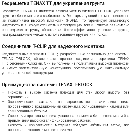
Георешетки TENAX TT для укрепления грунта
Георешетка TENAX TT является важной частью системы T-BLOCK, усиливая
грунт и обеспечивая его стабильность. Этот армирующий элемент выполнен
из полиэтилена высокой плотности (HDPE), что гарантирует химическую
инертность и высокую стойкость к блуждающим токам. Решетка равномерно
распределяет нагрузку, обеспечивая более эффективное укрепление грунта,
чем традиционные методы с использованием прутьев или полос.
Соединители T-CLIP для надежного монтажа
Соединительные элементы T-CLIP, разработанные специально для системы
TENAX T-BLOCK, обеспечивают прочное соединение георешетки TENAX
TT с бетонными блоками. Они выполнены из полиэтилена высокой плотности
и имеют запатентованную конструкцию, обеспечивающую максимальную
устойчивость всей конструкции.
Преимущества системы TENAX T-BLOCK
Гибкость в высоте: система подходит для стен любой высоты, без
ограничений.
Экономичность: затраты на строительство значительно ниже
по сравнению с традиционными системами, облицованными камнем или
армированным бетоном.
Скорость и простота монтажа: установка возможна без спецтехники и без
привлечения высококвалифицированных рабочих.
Легкость и компактность: материал обладает небольшим весом, что
позволяет выполнять монтаж вручную.