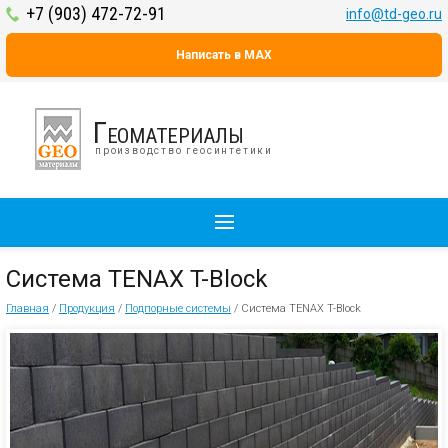
+7 (903) 472-72-91
info@td-geo.ru
Написать в MAX
Геоматериалы
производство геосинтетики
Система TENAX T-Block
Главная
/
Продукция
/
Подпорные системы
/
Система TENAX T-Block