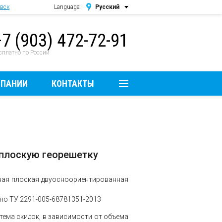
вск
Language:
Русский
Русский
+7 (903) 472-72-91
English
сплатно по России
МПАНИИ
КОНТАКТЫ
 плоскую георешетку
ная плоская двуосноориентированная
но ТУ 2291-005-68781351-2013
тема скидок, в зависимости от объема