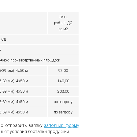
Цена,
руб. с НДС
за м2
Д СД
3
оянок, производственных площадок
5-39 мм) 4х50 м
92,00
5-39 мм) 4х50 м
140,00
5-39 мм) 4х50 м
203,00
35-39 мм) 4х50 м
по запросу
35-39 мм) 4х50 м
по запросу
мо отправить заявку
заполнив форму
чнят условия доставки продукции.