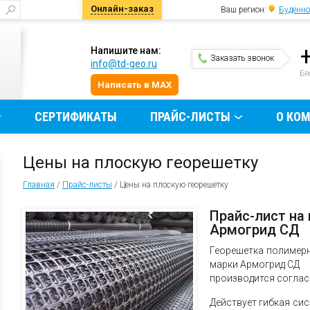
Онлайн-заказ
Ваш регион:
Будённо
Напишите нам:
Заказать звонок
info@td-geo.ru
и
Бе
Написать в MAX
СЕРТИФИКАТЫ
ПРАЙС-ЛИСТЫ
О КО
Цены на плоскую георешетку
Главная
/
Прайс-листы
/
Цены на плоскую георешетку
Прайс-лист на
Армогрид СД
Георешетка полимер
марки Армогрид СД
производится соглас
Действует гибкая сис