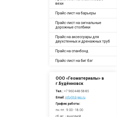
вехи
Прайс-лист на барьеры
Прайс-лист на сигнальные
дорожные столбики
Прайс на аксессуары для
двухстенных и дренажных труб
Прайс на спанбонд
Прайс-лист на биг бэг
ООО «Геоматериалы» в
г.Будённовск
Тел.:
+7 960-448-58-85
Email:
info@td-geo.ru
График работы:
пн.-пт.: 9.00 - 18.00
сб.-вс. - выходной