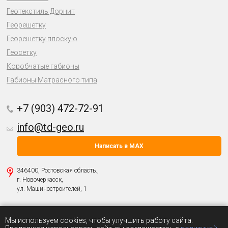
Геотекстиль Дорнит
Георешетку
Георешетку плоскую
Геосетку
Коробчатые габионы
Габионы Матрасного типа
+7 (903) 472-72-91
info@td-geo.ru
Написать в MAX
346400, Ростовская область.,
г. Новочеркасск,
ул. Машиностроителей, 1
Политика о защите персональных данных
Мы используем cookies, чтобы улучшить работу сайта.
© 2004-2026 ООО «
Геоматериалы
».