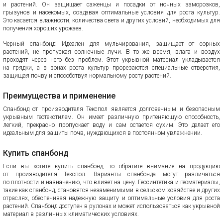
и растений. Он защищает саженцы и посадки от ночных заморозков,
грызунов и насекомых, создавая оптимальные условия для роста культур.
Это касается влажности, количества света и других условий, необходимых для
получения хороших урожаев.
Черный спанбонд: Идеален для мульчирования, защищает от сорных
растений, не пропуская солнечные лучи. В то же время, влага и воздух
проходят через него без проблем. Этот укрывной материал укладывается
на грядки, а в зонах роста культур прорезаются специальные отверстия,
защищая почву и способствуя нормальному росту растений.
Преимущества и применение
Спанбонд от производителя Текспол является долговечным и безопасным
укрывным геотекстилем. Он имеет различную притеняющую способность,
легкий, прекрасно пропускает воду и сам остается сухим. Это делает его
идеальным для защиты почв, нуждающихся в постоянном увлажнении.
Купить спанбонд
Если вы хотите купить спанбонд, то обратите внимание на продукцию
от производителя Текспол. Варианты спанбонда могут различаться
по плотности и назначению, что влияет на цену. Геосинтетика и геоматериалы,
такие как спанбонд, становятся незаменимыми в сельском хозяйстве и других
отраслях, обеспечивая надежную защиту и оптимальные условия для роста
растений. Спанбонд доступен в рулонах и может использоваться как укрывной
материал в различных климатических условиях.