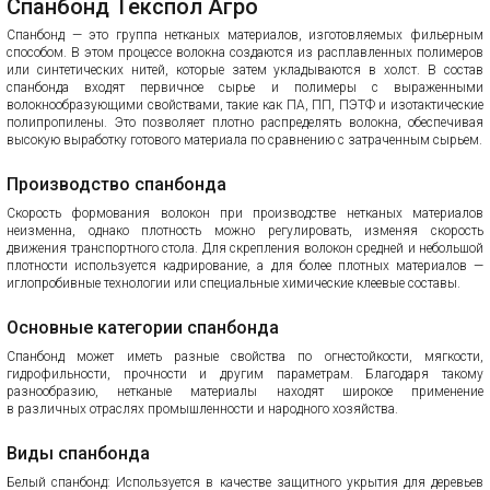
Спанбонд Текспол Агро
Спанбонд — это группа нетканых материалов, изготовляемых фильерным
способом. В этом процессе волокна создаются из расплавленных полимеров
или синтетических нитей, которые затем укладываются в холст. В состав
спанбонда входят первичное сырье и полимеры с выраженными
волокнообразующими свойствами, такие как ПА, ПП, ПЭТФ и изотактические
полипропилены. Это позволяет плотно распределять волокна, обеспечивая
высокую выработку готового материала по сравнению с затраченным сырьем.
Производство спанбонда
Скорость формования волокон при производстве нетканых материалов
неизменна, однако плотность можно регулировать, изменяя скорость
движения транспортного стола. Для скрепления волокон средней и небольшой
плотности используется кадрирование, а для более плотных материалов —
иглопробивные технологии или специальные химические клеевые составы.
Основные категории спанбонда
Спанбонд может иметь разные свойства по огнестойкости, мягкости,
гидрофильности, прочности и другим параметрам. Благодаря такому
разнообразию, нетканые материалы находят широкое применение
в различных отраслях промышленности и народного хозяйства.
Виды спанбонда
Белый спанбонд: Используется в качестве защитного укрытия для деревьев