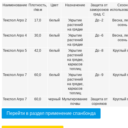
Наименование
Плотность,
Цвет
Назначение
Защита от
Сезон
г/кв.м
заморозков
использов
град. С
Текспол Агро 2
17,0
белый
Укрытие
До -2
Весна, ле
растений
осень
на грядке
Текспол Агро 4
30,0
белый
Укрытие
До -6
Весна, ле
растений
осень
на грядке
Текспол Агро 5
42,0
белый
Укрытие
До -8
Круглый 
растений
на грядке,
каркасов
теплиц
Текспол Агро 7
60,0
белый
Укрытие
До -9
Круглый 
растений
на грядке,
каркасов
теплиц
Текспол Агро 7
60,0
черный
Мультирование
Защита от
Круглый 
почвы
сорняков
Перейти в раздел применение спанбонда