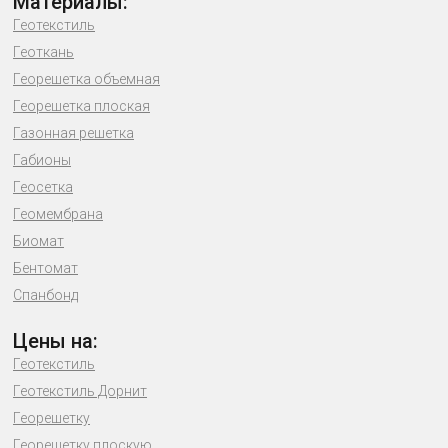
Материалы:
Геотекстиль
Геоткань
Георешетка объемная
Георешетка плоская
Газонная решетка
Габионы
Геосетка
Геомембрана
Биомат
Бентомат
Спанбонд
Цены на:
Геотекстиль
Геотекстиль Дорнит
Георешетку
Георешетку плоскую