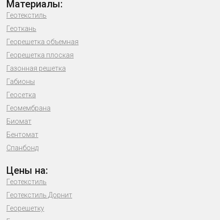
Материалы:
Геотекстиль
Геоткань
Георешетка объемная
Георешетка плоская
Газонная решетка
Габионы
Геосетка
Геомембрана
Биомат
Бентомат
Спанбонд
Цены на:
Геотекстиль
Геотекстиль Дорнит
Георешетку