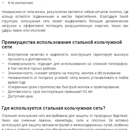
6-ти контактная.
Независимо от типа вязки, результатом является гибкое сетчатое полотно, где
кольца остаются подвижными в местах переплетения. Благодаря такой
структуре, кольчужная сеть может выдерживать большие динамические
нагрузки и эффективно поглощать разрушительную энергию, такую как
удары лавин или оползней.
Преимущества использования стальной кольчужной
сети
Безупречное качество и надежность: конструкция гарантирует высокую
прочность и долговечность.
Универсальность: подходит для использования на сложной топографии,
в том числе в горных районах.
Экономичность: снижает затраты на покупку, монтаж и обслуживание.
Независимость от погодных условий: сетку можно устанавливать в любое
время года.
Ускоренные сроки строительства: быстрый монтаж и проектирование.
Долговечность: срок эксплуатации превышает 50 лет.
Доступная цена.
Где используется стальная кольчужная сеть?
Стальная кольчужная сеть востребована для защиты от природных бедствий,
таких как снежные лавины, камнепады, сели и оползни. Её активно
используют для защиты автомагистралей и железнодорожных путей, особенно
в горных районах, а также для обеспечения безопасности населенных пунктов.