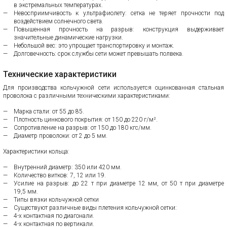
в экстремальных температурах.
Невосприимчивость к ультрафиолету: сетка не теряет прочности под
воздействием солнечного света.
Повышенная прочность на разрыв: конструкция выдерживает
значительные динамические нагрузки.
Небольшой вес: это упрощает транспортировку и монтаж.
Долговечность: срок службы сети может превышать полвека.
Технические характеристики
Для производства кольчужной сети используется оцинкованная стальная
проволока с различными техническими характеристиками:
Марка стали: от 55 до 85.
Плотность цинкового покрытия: от 150 до 220 г/м².
Сопротивление на разрыв: от 150 до 180 кгс/мм.
Диаметр проволоки: от 2 до 5 мм.
Характеристики кольца:
Внутренний диаметр: 350 или 420 мм.
Количество витков: 7, 12 или 19.
Усилие на разрыв: до 22 т при диаметре 12 мм, от 50 т при диаметре
19,5 мм.
Типы вязки кольчужной сетки
Существуют различные виды плетения кольчужной сетки:
4-х контактная по диагонали.
4-х контактная по вертикали.