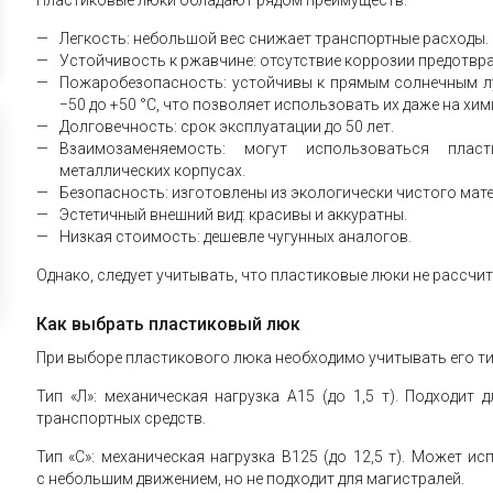
Пластиковые люки обладают рядом преимуществ:
Легкость: небольшой вес снижает транспортные расходы.
Устойчивость к ржавчине: отсутствие коррозии предотвр
Пожаробезопасность: устойчивы к прямым солнечным л
−50 до +50 °С, что позволяет использовать их даже на хим
Долговечность: срок эксплуатации до 50 лет.
Взаимозаменяемость: могут использоваться пла
металлических корпусах.
Безопасность: изготовлены из экологически чистого мат
Эстетичный внешний вид: красивы и аккуратны.
Низкая стоимость: дешевле чугунных аналогов.
Однако, следует учитывать, что пластиковые люки не рассчи
Как выбрать пластиковый люк
При выборе пластикового люка необходимо учитывать его ти
Тип «Л»: механическая нагрузка А15 (до 1,5 т). Подходит 
транспортных средств.
Тип «С»: механическая нагрузка В125 (до 12,5 т). Может и
с небольшим движением, но не подходит для магистралей.