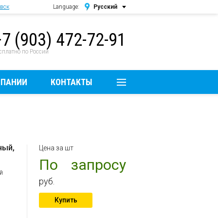
вск
Language:
Русский
Русский
+7 (903) 472-72-91
English
сплатно по России
МПАНИИ
КОНТАКТЫ
ный,
Цена за шт
По запросу
й
руб.
Купить