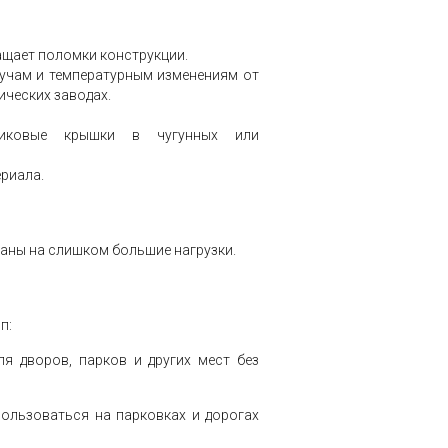
ащает поломки конструкции.
учам и температурным изменениям от
ических заводах.
стиковые крышки в чугунных или
ериала.
таны на слишком большие нагрузки.
п:
для дворов, парков и других мест без
спользоваться на парковках и дорогах