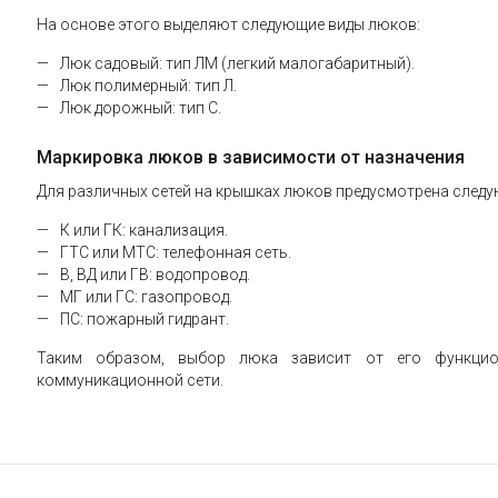
На основе этого выделяют следующие виды люков:
Люк садовый: тип ЛМ (легкий малогабаритный).
Люк полимерный: тип Л.
Люк дорожный: тип С.
Маркировка люков в зависимости от назначения
Для различных сетей на крышках люков предусмотрена след
К или ГК: канализация.
ГТС или МТС: телефонная сеть.
В, ВД или ГВ: водопровод.
МГ или ГС: газопровод.
ПС: пожарный гидрант.
Таким образом, выбор люка зависит от его функцион
коммуникационной сети.