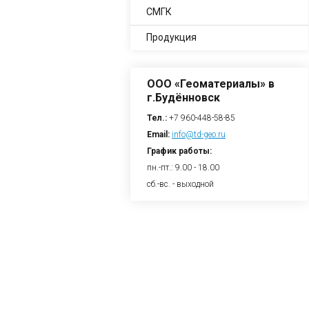
СМГК
Продукция
ООО «Геоматериалы» в
г.Будённовск
Тел.:
+7 960-448-58-85
Email:
info@td-geo.ru
График работы:
пн.-пт.: 9.00 - 18.00
сб.-вс. - выходной