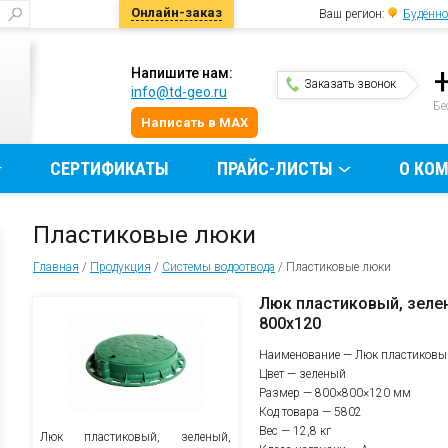
Онлайн-заказ
Ваш регион:
Будённо
Напишите нам:
Заказать звонок
info@td-geo.ru
и
Бе
Написать в MAX
СЕРТИФИКАТЫ
ПРАЙС-ЛИСТЫ
О КО
Пластиковые люки
Главная
/
Продукция
/
Системы водоотвода
/
Пластиковые люки
Люк пластиковый, зеле
800х120
Наименование — Люк пластиковы
Цвет — зеленый
Размер — 800×800×120 мм
Код товара — 5802
Вес — 12,8 кг
Люк пластиковый, зеленый,