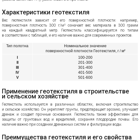
Характеристики геотекстиля
Вес геотекстиля зависит от его поверхностной плотности: например,
поверхностная плотность 300 г/м² означает вес материала в 300 грамм
на каждый квадратный метр. Геотекстиль классифицируется по типам
в соответствии с таблицей, и его наличие важно для современных проектов.
Тип полотна
Номинальное значение
поверхностной плотности Геотекстиля, г / м²
I
100-200
II
201-300
III
301-400
IV
401-500
V
501-600
Применение геотекстиля в строительстве
и сельском хозяйстве
Геотекстиль используется в различных областях, включая строительство
и сельское хозяйство. Он укрепляет грунты, предотвращает эрозию, улучшает
дренаж и создает прочные основания. Геотекстиль также эффективен для
защиты от грунтовых вод и вредителей, сохраняя плодородие почвы. Его
наличие важно при создании дренажных систем и фильтрации воды.
Преимущества геотекстиля и его свойства