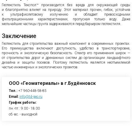
Геотекстиль Текспол™ производится без вреда для окружающей среды
и благоприятно влияет на природу. Этот материал прочен, гибок, устойчив
к ультрафиолетовому излучению и обладает превосходными
фильтрационными характеристиками, пропуская только воду. Даже
мельчайшие частицы грунта задерживаются перед барьером геотекстиля.
Заключение
Геотекстиль для строительства важный компонент в современных проектах.
Его преимущества включают доступность, удобство в транспортировке,
прочность и экологическую безопасность. Спектр его применения широк —
от строительства дорог и дренажных систем до организации ландшафтного
дизайна и защиты посевов. Поэтому геотекстиль является неотъемлемой
частью инженерных и экологических проектов.
ООО «Геоматериалы» в г.Будённовск
Тел.:
+7 960-448-58-85
Email:
info@td-geo.ru
График работы:
пн.-пт.: 9.00 - 18.00
сб.-вс. - выходной