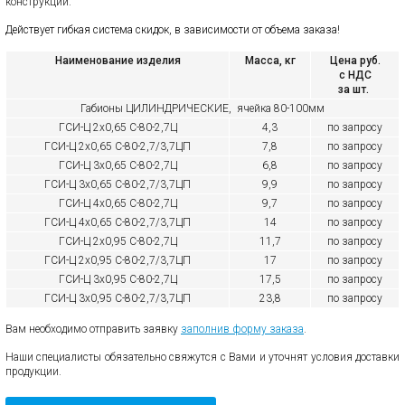
конструкций.
Действует гибкая система скидок, в зависимости от объема заказа!
Наименование изделия
Масса, кг
Цена руб.
с НДС
за шт.
Габионы ЦИЛИНДРИЧЕСКИЕ, ячейка 80-100мм
ГСИ-Ц 2х0,65 С-80-2,7Ц
4,3
по запросу
ГСИ-Ц 2х0,65 С-80-2,7/3,7ЦП
7,8
по запросу
ГСИ-Ц 3х0,65 С-80-2,7Ц
6,8
по запросу
ГСИ-Ц 3х0,65 С-80-2,7/3,7ЦП
9,9
по запросу
ГСИ-Ц 4х0,65 С-80-2,7Ц
9,7
по запросу
ГСИ-Ц 4х0,65 С-80-2,7/3,7ЦП
14
по запросу
ГСИ-Ц 2х0,95 С-80-2,7Ц
11,7
по запросу
ГСИ-Ц 2х0,95 С-80-2,7/3,7ЦП
17
по запросу
ГСИ-Ц 3х0,95 С-80-2,7Ц
17,5
по запросу
ГСИ-Ц 3х0,95 С-80-2,7/3,7ЦП
23,8
по запросу
Вам необходимо отправить заявку
заполнив форму заказа
.
Наши специалисты обязательно свяжутся с Вами и уточнят условия доставки
продукции.