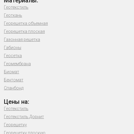
Материалы:
Геотекстиль
Геоткань
Георешетка объемная
Георешетка плоская
Газонная решетка
Габионы
Геосетка
Геомембрана
Биомат
Бентомат
Спанбонд
Цены на:
Геотекстиль
Геотекстиль Дорнит
Георешетку
Георешетку плоскую