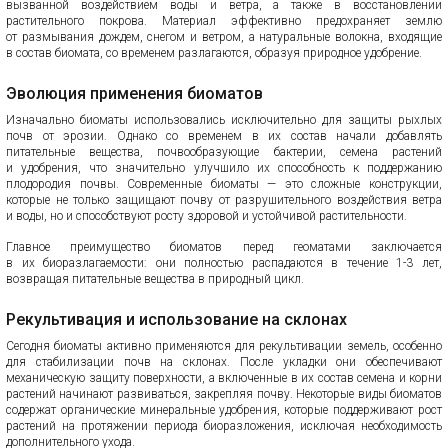
вызванной воздействием воды и ветра, а также в восстановлении
растительного покрова. Материал эффективно предохраняет землю
от размывания дождем, снегом и ветром, а натуральные волокна, входящие
в состав биомата, со временем разлагаются, образуя природное удобрение.
Эволюция применения биоматов
Изначально биоматы использовались исключительно для защиты рыхлых
почв от эрозии. Однако со временем в их состав начали добавлять
питательные вещества, почвообразующие бактерии, семена растений
и удобрения, что значительно улучшило их способность к поддержанию
плодородия почвы. Современные биоматы — это сложные конструкции,
которые не только защищают почву от разрушительного воздействия ветра
и воды, но и способствуют росту здоровой и устойчивой растительности.
Главное преимущество биоматов перед геоматами заключается
в их биоразлагаемости: они полностью распадаются в течение 1-3 лет,
возвращая питательные вещества в природный цикл.
Рекультивация и использование на склонах
Сегодня биоматы активно применяются для рекультивации земель, особенно
для стабилизации почв на склонах. После укладки они обеспечивают
механическую защиту поверхности, а включенные в их состав семена и корни
растений начинают развиваться, закрепляя почву. Некоторые виды биоматов
содержат органические минеральные удобрения, которые поддерживают рост
растений на протяжении периода биоразложения, исключая необходимость
дополнительного ухода.