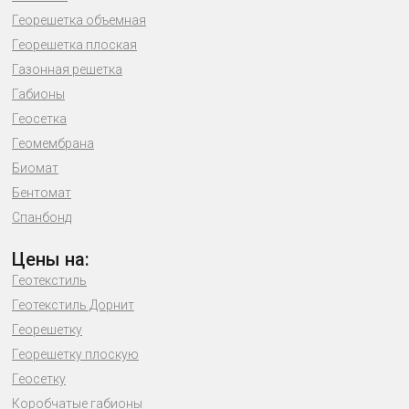
Георешетка объемная
Георешетка плоская
Газонная решетка
Габионы
Геосетка
Геомембрана
Биомат
Бентомат
Спанбонд
Цены на:
Геотекстиль
Геотекстиль Дорнит
Георешетку
Георешетку плоскую
Геосетку
Коробчатые габионы