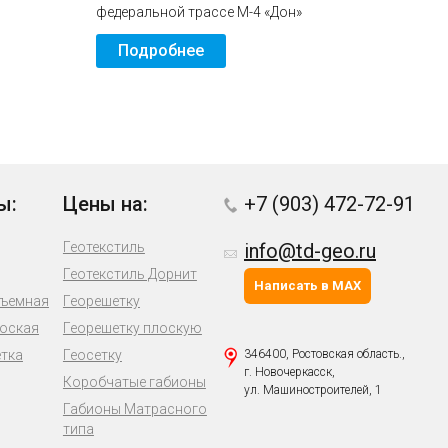
федеральной трассе М-4 «Дон»
Подробнее
ы:
Цены на:
+7 (903) 472-72-91
Геотекстиль
info@td-geo.ru
Геотекстиль Дорнит
Написать в MAX
бъемная
Георешетку
лоская
Георешетку плоскую
етка
Геосетку
346400, Ростовская область.,
г. Новочеркасск,
Коробчатые габионы
ул. Машиностроителей, 1
Габионы Матрасного
типа