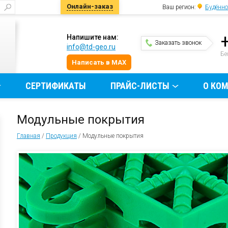
Онлайн-заказ
Ваш регион:
Будённо
Напишите нам:
Заказать звонок
info@td-geo.ru
и
Бе
Написать в MAX
СЕРТИФИКАТЫ
ПРАЙС-ЛИСТЫ
О КО
Модульные покрытия
Главная
/
Продукция
/
Модульные покрытия