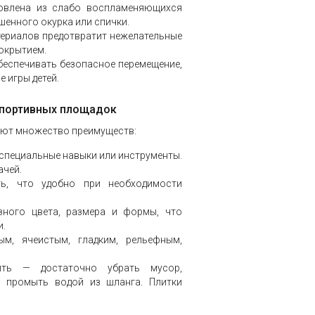
товлена из слабо воспламеняющихся
шенного окурка или спички.
териалов предотвратит нежелательные
покрытием.
беспечивать безопасное перемещение,
 игры детей.
спортивных площадок
еют множество преимуществ:
 специальные навыки или инструменты.
ачей.
ть, что удобно при необходимости
зного цвета, размера и формы, что
и.
ым, ячеистым, гладким, рельефным,
ить — достаточно убрать мусор,
 промыть водой из шланга. Плитки